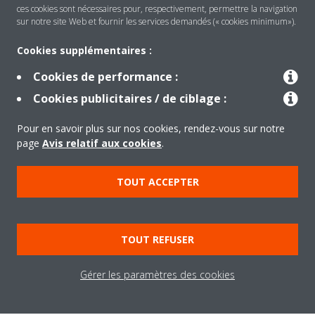
ces cookies sont nécessaires pour, respectivement, permettre la navigation
sur notre site Web et fournir les services demandés (« cookies minimum»).
Cookies supplémentaires :
Cookies de performance :
Cookies publicitaires / de ciblage :
Produits
Pour en savoir plus sur nos cookies, rendez-vous sur notre
page
Avis relatif aux cookies
.
Solutions
TOUT ACCEPTER
À propos de Daikin
TOUT REFUSER
Copyright © Daikin
Gérer les paramètres des cookies
Legal notice
Cookie notice
Data privacy
Corporate ethics