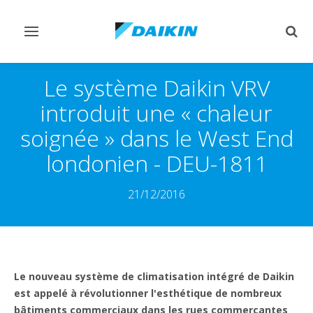
Afficher/masquer
Affi
navigation
rech
Le système Daikin VRV
introduit une « chaleur
soignée » dans le West End
londonien - DEU-1811
21/12/2016
Le nouveau système de climatisation intégré de Daikin
est appelé à révolutionner l'esthétique de nombreux
bâtiments commerciaux dans les rues commerçantes