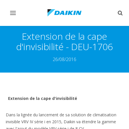
Afficher/masquer
Affi
navigation
rech
Extension de la cape
d'invisibilité - DEU-1706
26/08/2016
Extension de la cape d'invisibilité
Dans la lignée du lancement de sa solution de climatisation
invisible VRV IV série i en 2015, Daikin va étendre la gamme
avec l'ajout du modèle VRV série i de 8 CV.