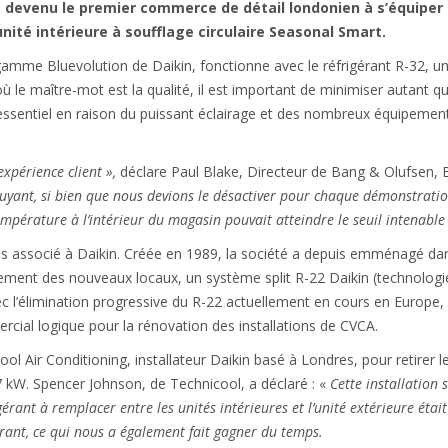
devenu le premier commerce de détail londonien à s’équiper 
nité intérieure à soufflage circulaire Seasonal Smart.
 gamme Bluevolution de Daikin, fonctionne avec le réfrigérant R-32, u
ù le maître-mot est la qualité, il est important de minimiser autant qu
ssentiel en raison du puissant éclairage et des nombreux équipements
expérience client »,
déclare Paul Blake, Directeur de Bang & Olufsen, 
uyant, si bien que nous devions le désactiver pour chaque démonstration
température à l’intérieur du magasin pouvait atteindre le seuil intenable 
mps associé à Daikin. Créée en 1989, la société a depuis emménagé d
ment des nouveaux locaux, un système split R-22 Daikin (technologie
ec l’élimination progressive du R-22 actuellement en cours en Europe, 
ercial logique pour la rénovation des installations de CVCA.
icool Air Conditioning, installateur Daikin basé à Londres, pour retirer
7 kW. Spencer Johnson, de Technicool, a déclaré : «
Cette installation
s
érant à remplacer entre les unités intérieures et l’unité extérieure était
érant, ce qui nous a également fait gagner du temps.