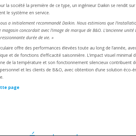
r la société la première de ce type, un ingénieur Daikin se rendit sur s
ment le système en service.
nous a initialement recommandé Daikin. Nous estimions que l’installati
re magasin concordait avec l’image de marque de B&O.
L’ancienne unité 
pressionnante durée de vie. »
rculaire offre des performances élevées toute au long de l’année, avec
que et de fonctions d’efficacité saisonnière. L’impact visuel minimal d
gène de la température et son fonctionnement silencieux contribuent d
personnel et les clients de B&O, avec obtention d’une solution éco-
e.
tte page