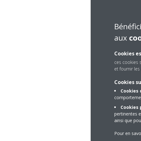
Bénéfic
aux
co
Cookies es
ces cookies 
et fournir l
Cookies s
Cookies 
comportement
Cookies p
pertinentes e
ainsi que pou
Pour en savo