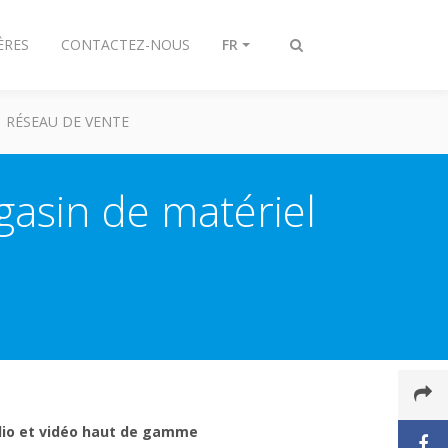
ÈRES
CONTACTEZ-NOUS
FR
Afficher/masquer
recherche
RÉSEAU DE VENTE
gasin de matériel
udio et vidéo haut de gamme