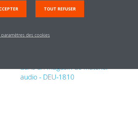
CCEPTER
TOUT REFUSER
s paramètres des cookies
Rafraîchissement silencieux
dans un magasin de matériel
audio - DEU-1810