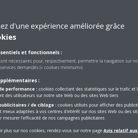
Études de cas
iez d'une expérience améliorée grâce
okies
BO shop case study_DEU-
sentiels et fonctionnels :
1810_Press Release_English
sont nécessaires pour, respectivement, permettre la navigation sur no
ZIP | 42.60MB
es services demandés (« cookies minimum»).
upplémentaires :
de performance :
cookies collectant des statistiques sur le trafic et 
 des utilisateurs sur notre site Web ou des sites Web tiers
ublicitaires / de ciblage :
cookies utilisés pour afficher des publici
t mieux adaptées à vos centres d'intérêt sur nos sites Web ou des sit
Articles connexes
r mesurer l'efficacité de nos campagnes publicitaires
ir plus sur nos cookies, rendez-vous sur notre page
Avis relatif au