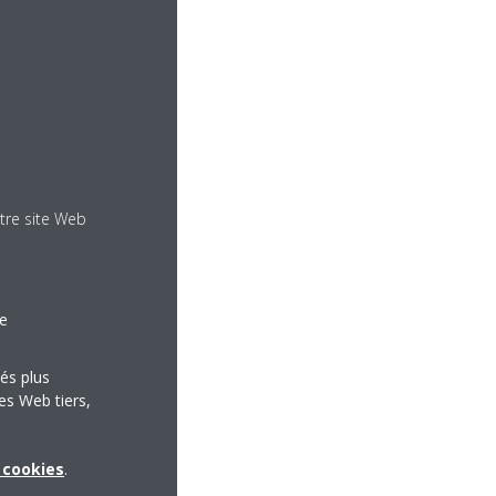
tre site Web
le
tés plus
es Web tiers,
x cookies
.